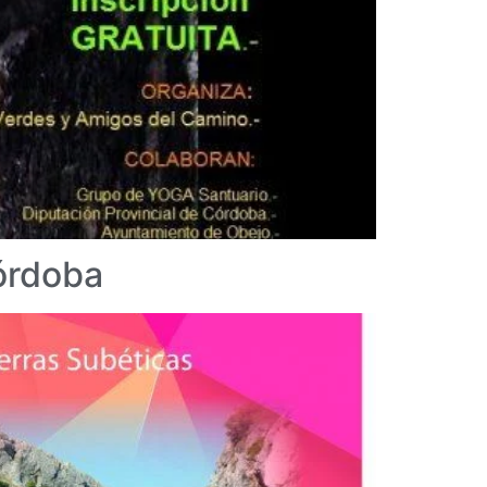
órdoba