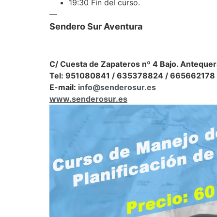
19:30 Fin del curso.
—
Sendero Sur Aventura
C/ Cuesta de Zapateros nº 4 Bajo. Antequer
Tel: 951080841 / 635378824 / 665662178
E-mail:
info@senderosur.es
www.senderosur.es