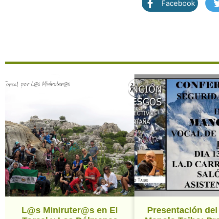
Facebook
L@s Miniruter@s en El
Presentación del 