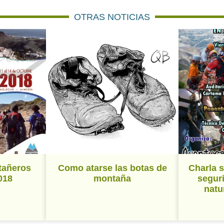
OTRAS NOTICIAS
tañeros
Como atarse las botas de
Charla 
018
montaña
segur
natu