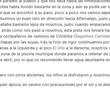
aralelo al pueblo y que nos lleva hasta las inmediaciones
tes había llovido bastante en la zona y aún se podía ver la 
sas que se encontró a su paso, poco a poco nos vamos sepa
uvimos un buen rato en dirección hacia Alfarnatejo, justo
hallaba bastante lejos de nosotros, justo cuando empezamos
 atrás como nos pasó a nosotros, esta pista nos llevará h
os compañeros de caminos de Córdoba (
Seguimos Camina
hapas por las suyas, trás la foto de rigor continuamos por
tenas a la izquierda y al pico
El Vilo
a la derecha, nosotros 
a zona de la piscina municipal donde paramos a rellenar de 
de abril, por lo que os recomiendo llevar agua abundante e
ro con otros alicientes, los niños la disfrutaron y nosotros
uier época, en verano con precauciones por el sol y la des