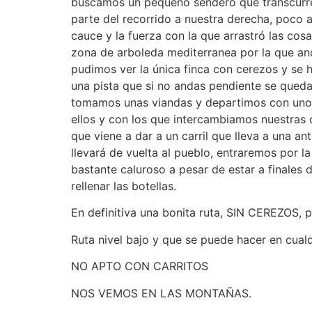
buscamos un pequeño sendero que transcurre p
parte del recorrido a nuestra derecha, poco an
cauce y la fuerza con la que arrastró las co
zona de arboleda mediterranea por la que and
pudimos ver la única finca con cerezos y se 
una pista que si no andas pendiente se queda
tomamos unas viandas y departimos con un
ellos y con los que intercambiamos nuestras c
que viene a dar a un carril que lleva a una an
llevará de vuelta al pueblo, entraremos por l
bastante caluroso a pesar de estar a finales 
rellenar las botellas.
En definitiva una bonita ruta, SIN CEREZOS, pe
Ruta nivel bajo y que se puede hacer en cualq
NO APTO CON CARRITOS
NOS VEMOS EN LAS MONTAÑAS.