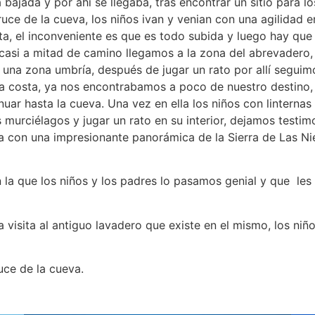
 bajada y por ahí se llegaba, tras encontrar un sitio para 
uce de la cueva, los niños ivan y venian con una agilidad e
ta, el inconveniente es que es todo subida y luego hay que
casi a mitad de camino llegamos a la zona del abrevadero, 
r una zona umbría, después de jugar un rato por allí segui
 la costa, ya nos encontrabamos a poco de nuestro destino,
uar hasta la cueva. Una vez en ella los niños con linternas 
 murciélagos y jugar un rato en su interior, dejamos testimo
a con una impresionante panorámica de la Sierra de Las Ni
 la que los niños y los padres lo pasamos genial y que le
visita al antiguo lavadero que existe en el mismo, los niñ
uce de la cueva.